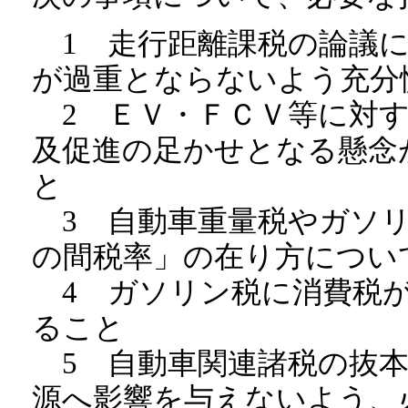
1 走行距離課税の論議に
が過重とならないよう充分
2 ＥＶ・ＦＣＶ等に対す
及促進の足かせとなる懸念
と
3 自動車重量税やガソリ
の間税率」の在り方につい
4 ガソリン税に消費税が
ること
5 自動車関連諸税の抜本
源へ影響を与えないよう、