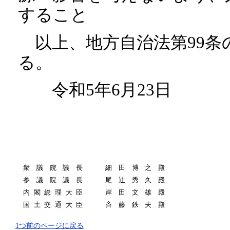
すること
以上、地方自治法第99条
る。
令和5年6月23日
衆議院議長
細田博之殿
参議院議長
尾辻秀久殿
内閣総理大臣
岸田文雄殿
国土交通大臣
斉藤鉄夫殿
1つ前のページに戻る