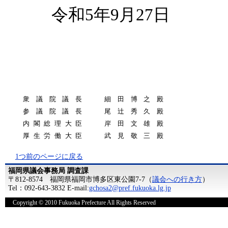
令和5年9月27日
衆議院議長
細田博之殿
参議院議長
尾辻秀久殿
内閣総理大臣
岸田文雄殿
厚生労働大臣
武見敬三殿
1つ前のページに戻る
福岡県議会事務局 調査課
〒812-8574 福岡県福岡市博多区東公園7-7（
議会への行き方
）
Tel：092-643-3832 E-mail:
gchosa2@pref.fukuoka.lg.jp
Copyright © 2010 Fukuoka Prefecture All Rights Reserved