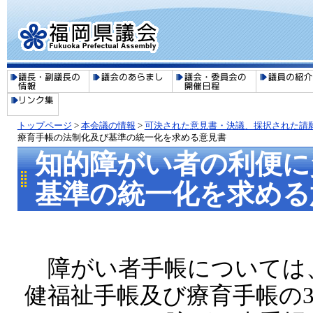
トップページ
>
本会議の情報
>
可決された意見書・決議、採択された請
療育手帳の法制化及び基準の統一化を求める意見書
知的障がい者の利便に
基準の統一化を求める
障がい者手帳については
健福祉手帳及び療育手帳の