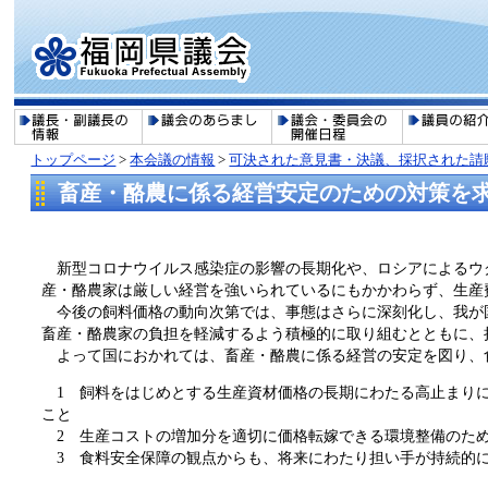
トップページ
>
本会議の情報
>
可決された意見書・決議、採択された請
畜産・酪農に係る経営安定のための対策を
新型コロナウイルス感染症の影響の長期化や、ロシアによるウ
産・酪農家は厳しい経営を強いられているにもかかわらず、生産
今後の飼料価格の動向次第では、事態はさらに深刻化し、我が
畜産・酪農家の負担を軽減するよう積極的に取り組むとともに、
よって国におかれては、畜産・酪農に係る経営の安定を図り、
1 飼料をはじめとする生産資材価格の長期にわたる高止まりに
こと
2 生産コストの増加分を適切に価格転嫁できる環境整備のた
3 食料安全保障の観点からも、将来にわたり担い手が持続的に