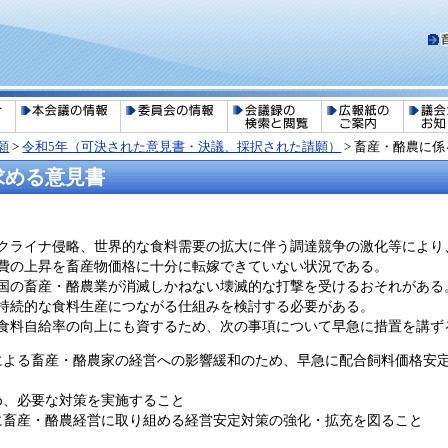
願
>
令和5年（可決された意見書・決議、採択された請願）
>
畜産・酪農に係
求める意見書
クライナ侵略、世界的な食料需要の拡大に伴う調達競争の激化等により
費の上昇を畜産物価格に十分に転嫁できていない状況である。
国の畜産・酪農業が消滅しかねない壊滅的な打撃を受けるおそれがある
持続的な食料生産につながる仕組みを検討する必要がある。
食料自給率の向上にも資するため、次の事項について早急に措置を講ず
よる畜産・酪農家の経営への影響緩和のため、早急に配合飼料価格安
め、必要な対策を実施すること
畜産・酪農経営に取り組める経営安定対策の強化・拡充を図ること