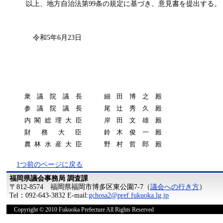
以上、地方自治法第99条の規定に基づき、意見書を提出する。
令和5年6月23日
衆議院議長
細田博之殿
参議院議長
尾辻秀久殿
内閣総理大臣
岸田文雄殿
財務大臣
鈴木俊一殿
農林水産大臣
野村哲郎殿
1つ前のページに戻る
福岡県議会事務局 調査課
〒812-8574 福岡県福岡市博多区東公園7-7（
議会への行き方
）
Tel：092-643-3832 E-mail:
gchosa2@pref.fukuoka.lg.jp
Copyright © 2010 Fukuoka Prefecture All Rights Reserved