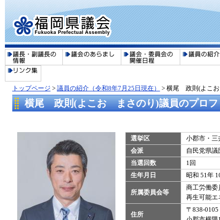
トップページ
>
議員の紹介（令和8年7月25日現在）
>
横尾 政則(よこ
横尾 政則(よこお まさのり)議員のプロフ
選挙区
小郡市・三
会派
自民党県議
当選回数
1回
生年月日
昭和 51年 1
商工労働委
所属委員会等
​​再生可
〒838-0105
住所
小郡市横隈1