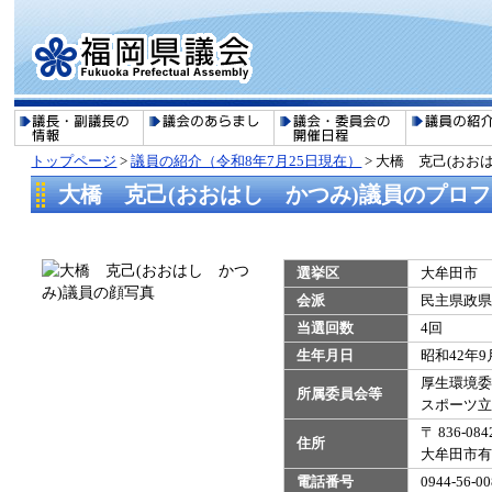
トップページ
>
議員の紹介（令和8年7月25日現在）
>
大橋 克己(おお
大橋 克己(おおはし かつみ)議員のプロ
選挙区
大牟田市
会派
民主県政県
当選回数
4回
生年月日
昭和42年9
厚生環境委
所属委員会等
​スポーツ
〒 836-084
住所
大牟田市有明
電話番号
0944-56