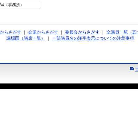
-0084（事務所）
からさがす
｜
会派からさがす
｜
委員会からさがす
｜
全議員一覧（五
議場図（議席一覧）
｜
一部議員名の漢字表示についての注意事項