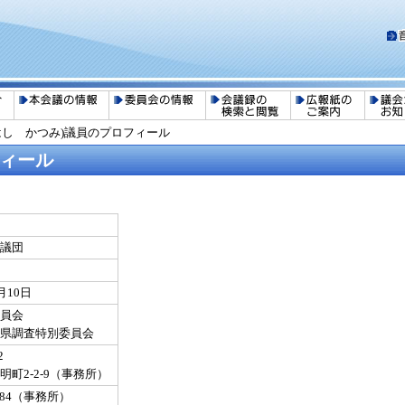
はし かつみ)議員のプロフィール
フィール
議団
月10日
員会
立県調査特別委員会
2
町2-2-9（事務所）
-0084（事務所）