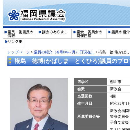
トップページ
>
議員の紹介（令和8年7月25日現在）
>
椛島 徳博(かば
椛島 徳博(かばしま とくひろ)議員のプロ
選挙区
柳川市
会派
新政会
当選回数
4回
生年月日
昭和32年1
新政会福岡
所属委員会等
警察委員会​
子育て支援
〒 832-080