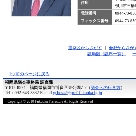
住所
柳川市三橋町
電話番号
0944-73-
ファックス番号
0944-73-
選挙区からさがす
｜
会派からさが
議場図（議席一覧）
｜
1つ前のページに戻る
福岡県議会事務局 調査課
〒812-8574 福岡県福岡市博多区東公園7-7（
議会への行き方
）
Tel：092-643-3832 E-mail:
gchosa2@pref.fukuoka.lg.jp
Copyright © 2010 Fukuoka Prefecture All Rights Reserved