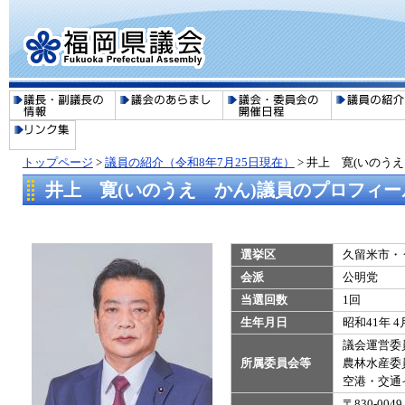
トップページ
>
議員の紹介（令和8年7月25日現在）
>
井上 寛(いのう
井上 寛(いのうえ かん)議員のプロフィー
選挙区
久留米市・
会派
公明党
当選回数
1回
生年月日
昭和41年 4
議会運営委
所属委員会等
農林水産委
​空港・交
〒830-0049