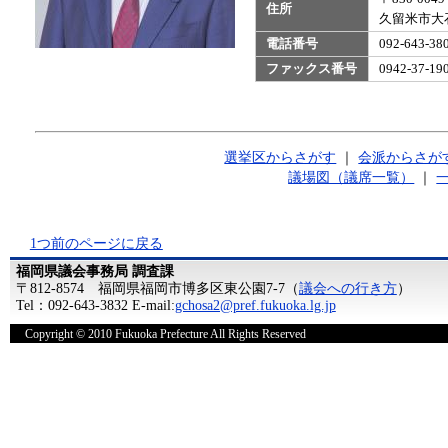
住所
久留米市大石
電話番号
092-643-38
ファックス番号
0942-37-19
選挙区からさがす
｜
会派からさが
議場図（議席一覧）
｜
1つ前のページに戻る
福岡県議会事務局 調査課
〒812-8574 福岡県福岡市博多区東公園7-7（
議会への行き方
）
Tel：092-643-3832 E-mail:
gchosa2@pref.fukuoka.lg.jp
Copyright © 2010 Fukuoka Prefecture All Rights Reserved