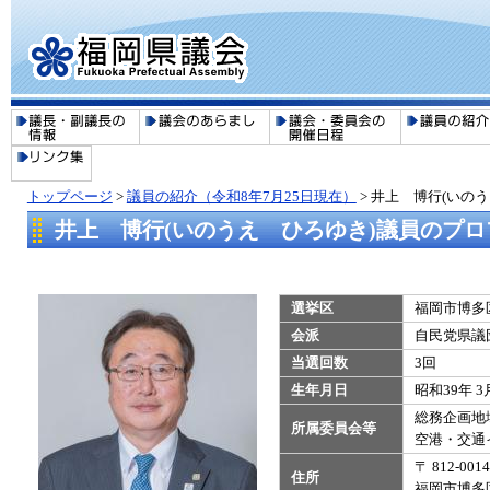
トップページ
>
議員の紹介（令和8年7月25日現在）
>
井上 博行(いの
井上 博行(いのうえ ひろゆき)議員のプロ
選挙区
福岡市博多
会派
自民党県議
当選回数
3回
生年月日
昭和39年 3
総務企画地
所属委員会等
空港・交通
〒 812-001
住所
福岡市博多区