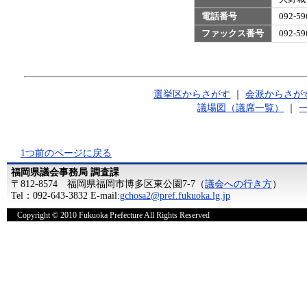
電話番号
092-
ファックス番号
092-
選挙区からさがす
｜
会派からさが
議場図（議席一覧）
｜
1つ前のページに戻る
福岡県議会事務局 調査課
〒812-8574 福岡県福岡市博多区東公園7-7（
議会への行き方
）
Tel：092-643-3832 E-mail:
gchosa2@pref.fukuoka.lg.jp
Copyright © 2010 Fukuoka Prefecture All Rights Reserved