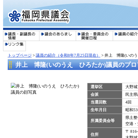
トップページ
>
議員の紹介（令和8年7月25日現在）
>
井上 博隆(いの
井上 博隆(いのうえ ひろたか)議員のプロ
選挙区
大野城
会派
民主県
当選回数
4回
生年月日
昭和5
県土整
所属委員会等
​空港
〒 816
住所
大野城