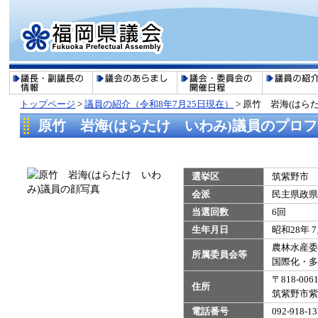
トップページ
>
議員の紹介（令和8年7月25日現在）
>
原竹 岩海(はら
原竹 岩海(はらたけ いわみ)議員のプロ
選挙区
筑紫野市
会派
民主県政県
当選回数
6回
生年月日
昭和28年 
農林水産委
所属委員会等
​国際化・
〒818-006
住所
筑紫野市紫
電話番号
092-918