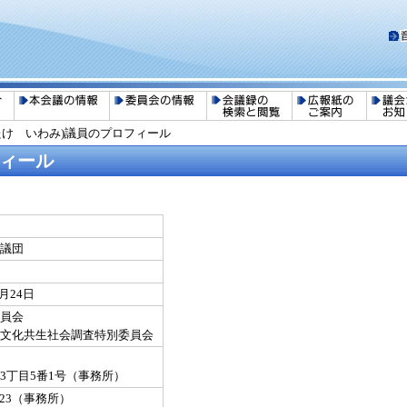
たけ いわみ)議員のプロフィール
フィール
議団
7月24日
員会
多文化共生社会調査特別委員会
1
3丁目5番1号（事務所）
-1323（事務所）