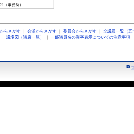
-1321（事務所）
からさがす
｜
会派からさがす
｜
委員会からさがす
｜
全議員一覧（五
議場図（議席一覧）
｜
一部議員名の漢字表示についての注意事項