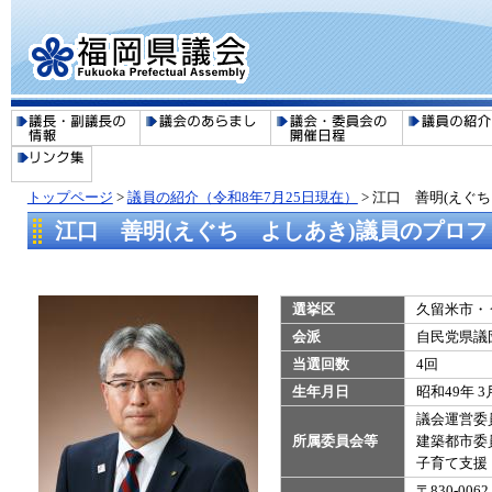
トップページ
>
議員の紹介（令和8年7月25日現在）
>
江口 善明(えぐ
江口 善明(えぐち よしあき)議員のプロフ
選挙区
久留米市・
会派
自民党県議
当選回数
4回
生年月日
昭和49年 3
議会運営委
所属委員会等
建築都市委
​子育て支
〒830-0062