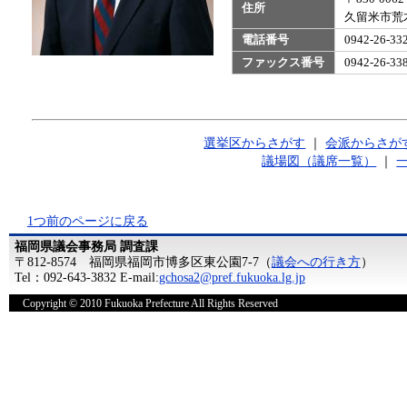
住所
久留米市荒木
電話番号
0942-26-
ファックス番号
0942-26-
選挙区からさがす
｜
会派からさが
議場図（議席一覧）
｜
1つ前のページに戻る
福岡県議会事務局 調査課
〒812-8574 福岡県福岡市博多区東公園7-7（
議会への行き方
）
Tel：092-643-3832 E-mail:
gchosa2@pref.fukuoka.lg.jp
Copyright © 2010 Fukuoka Prefecture All Rights Reserved