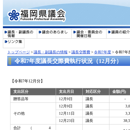
トップページ
>
議長・副議長の情報
>
議長交際費
>
令和7年度
>
令和7年
令和7年度議長交際費執行状況（12月分）
【令和7年12月分】
支出区分
支出月日
対応区分
金額(円)
贈答品等
12月9日
議長
-
12月9日
議長
3,
その他
12月11日
議長
3,
12月23日
議長
38,
合計 （ 4