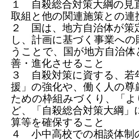
１ 自殺総合対策大綱の見
取組と他の関連施策との連
２ 国は、地方自治体が策
し、計画に基づく事業への
うことで、国が地方自治体
善・進化させること
３ 自殺対策に資する、若
援」の強化や、働く人の尊
ための枠組みづくり、「よ
ど、「自殺総合対策大綱」
算等を確保すること
４ 小中高校での相談体制