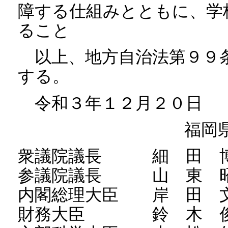
障する仕組みとともに、学
ること
以上、地方自治法第９９
する。
令和３年１２月２０日
福岡
衆議院議長 細 田 博
参議院議長 山 東 昭
内閣総理大臣 岸 田 
財務大臣 鈴 木 俊