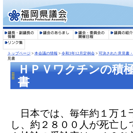
トップページ
>
本会議の情報
>
令和3年12月定例会
>
可決された意見書・
見書
ＨＰＶワクチンの積
書
日本では、毎年約１万１
し、約２８００人が死亡し