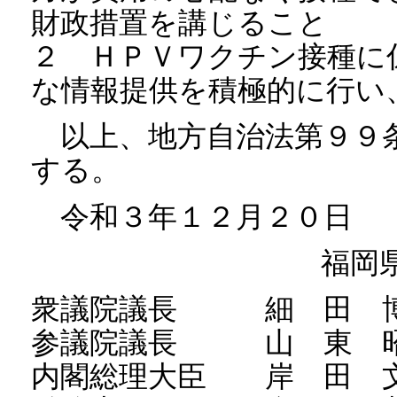
財政措置を講じること
２ ＨＰＶワクチン接種に
な情報提供を積極的に行い
以上、地方自治法第９９
する。
令和３年１２月２０日
福岡
衆議院議長 細 田 博
参議院議長 山 東 昭
内閣総理大臣 岸 田 