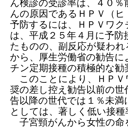
ん検診の受診率は、４０％
んの原因であるＨＰＶ（ヒ
予防するには、ＨＰＶワク
は、平成２５年４月に予防
たものの、副反応が疑われ
から、厚生労働省の勧告に
チン定期接種の積極的な勧
このことにより、ＨＰＶ
奨の差し控え勧告以前の世
告以降の世代では１％未満
としては、著しく低い接種
子宮頸がんから女性の命