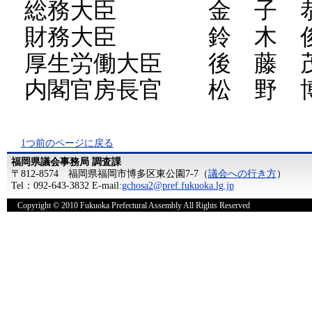
総務大臣 金 子 恭
財務大臣 鈴 木 俊
厚生労働大臣 後 藤 
内閣官房長官 松 野 
1つ前のページに戻る
福岡県議会事務局 調査課
〒812-8574 福岡県福岡市博多区東公園7-7（
議会への行き方
）
Tel：092-643-3832 E-mail:
gchosa2@pref.fukuoka.lg.jp
Copyright © 2010 Fukuoka Prefectural Assembly All Rights Reserved