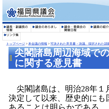
トップページ
>
本会議の情報
>
可決された意見書・決議、採択された請
尖閣諸島周辺海域で
に関する意見書
尖閣諸島は、明治28年１
決定して以来、歴史的にも
あることは明らかである。