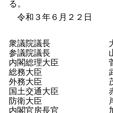
る。
令和３年６月２２日
衆議院議長 大島
参議院議長 山東
内閣総理大臣 菅
総務大臣 武田
外務大臣 茂木
国土交通大臣 赤羽
防衛大臣 岸 
内閣官房長官 加藤