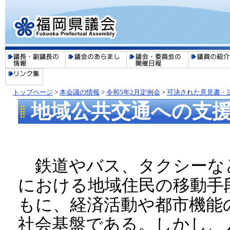
トップページ
>
本会議の情報
>
令和5年2月定例会
>
可決された意見書・
地域公共交通への支
鉄道やバス、タクシーな
における地域住民の移動手
もに、経済活動や都市機能
社会基盤である。しかし、