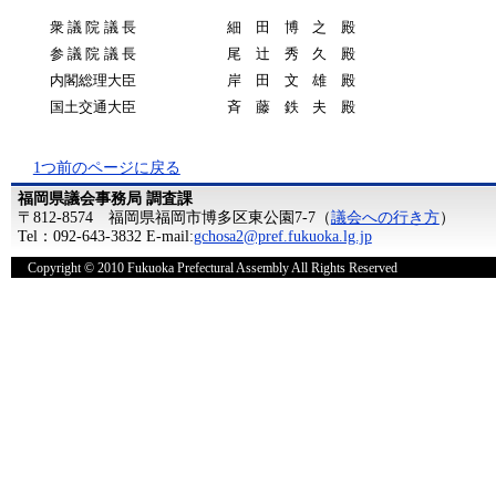
衆議院議長
細田博之殿
参議院議長
尾辻秀久殿
内閣総理大臣
岸田文雄殿
国土交通大臣
斉藤鉄夫殿
1つ前のページに戻る
福岡県議会事務局 調査課
〒812-8574 福岡県福岡市博多区東公園7-7（
議会への行き方
）
Tel：092-643-3832 E-mail:
gchosa2@pref.fukuoka.lg.jp
Copyright © 2010 Fukuoka Prefectural Assembly All Rights Reserved