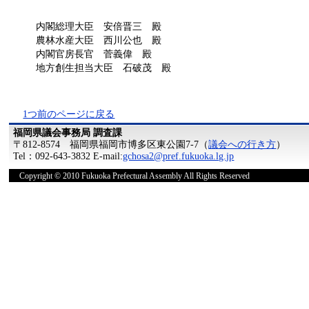
内閣総理大臣 安倍晋三 殿
農林水産大臣 西川公也 殿
内閣官房長官 菅義偉 殿
地方創生担当大臣 石破茂 殿
1つ前のページに戻る
福岡県議会事務局 調査課
〒812-8574 福岡県福岡市博多区東公園7-7（
議会への行き方
）
Tel：092-643-3832 E-mail:
gchosa2@pref.fukuoka.lg.jp
Copyright © 2010 Fukuoka Prefectural Assembly All Rights Reserved