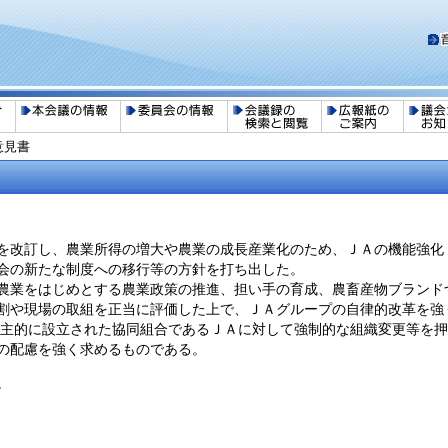
意見書
を改訂し、農業所得の増大や農業の成長産業化のため、ＪＡの機能強化
会の新たな制度への移行等の方針を打ち出した。
農業をはじめとする農業政策の推進、担い手の育成、農畜産物ブランド
割や現場の取組を正当に評価した上で、ＪＡグループの自律的改革を強
主的に設立された協同組合であるＪＡに対して強制的な組織変更等を押
の配慮を強く求めるものである。
。