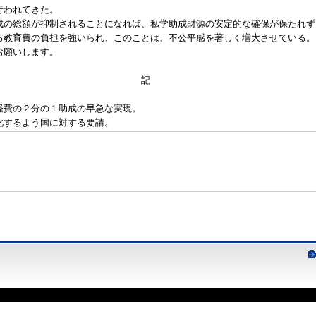
行われてきた。
の総額が抑制されることになれば、私学助成財源の安定的な確保が保たれず
教育費の負担を強いられ、このことは、不公平感を著しく増大させている。
お願いします。
記
経費の２分の１助成の早急な実現。
化するよう国に対する要請。