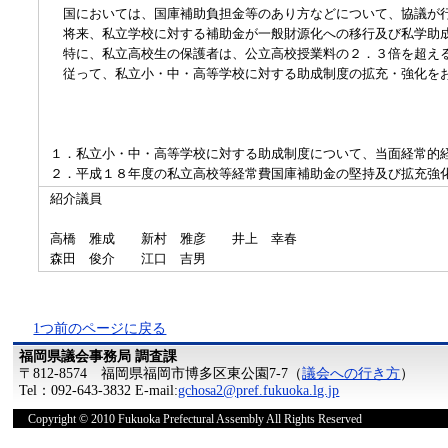
国においては、国庫補助負担金等のあり方などについて、協議が
将来、私立学校に対する補助金が一般財源化への移行及び私学助成
特に、私立高校生の保護者は、公立高校授業料の２．３倍を超える
従って、私立小・中・高等学校に対する助成制度の拡充・強化を
１．私立小・中・高等学校に対する助成制度について、当面経常的
２．平成１８年度の私立高校等経常費国庫補助金の堅持及び拡充強
紹介議員
高橋 雅成 新村 雅彦 井上 幸春
森田 俊介 江口 吉男
1つ前のページに戻る
福岡県議会事務局 調査課
〒812-8574 福岡県福岡市博多区東公園7-7（
議会への行き方
）
Tel：092-643-3832 E-mail:
gchosa2@pref.fukuoka.lg.jp
Copyright © 2010 Fukuoka Prefectural Assembly All Rights Reserved