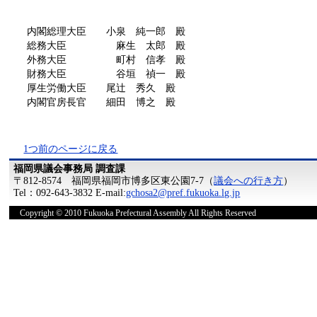
内閣総理大臣 小泉 純一郎 殿
総務大臣 麻生 太郎 殿
外務大臣 町村 信孝 殿
財務大臣 谷垣 禎一 殿
厚生労働大臣 尾辻 秀久 殿
内閣官房長官 細田 博之 殿
1つ前のページに戻る
福岡県議会事務局 調査課
〒812-8574 福岡県福岡市博多区東公園7-7（
議会への行き方
）
Tel：092-643-3832 E-mail:
gchosa2@pref.fukuoka.lg.jp
Copyright © 2010 Fukuoka Prefectural Assembly All Rights Reserved