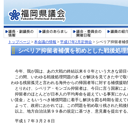
トップページ
>
本会議の情報
>
平成17年2月定例会
> シベリア抑留者補
シベリア抑留者補償を初めとした戦後処理問
今年、我が国は、あの大戦の終結以来６０年という大きな節目
この間、いわゆる戦後処理問題の多くが解決を見てきた中で取
わゆる残留孤児と言われる海外からの帰国者等に対する補償援助
とりわけ、シベリア・モンゴル抑留者は、今日に言う国家によ
抑留者のほとんどが日本人の平均寿命を超えている事実にかん
い賃金」ともいうべき補償問題に着手し解決を図る時期を迎えて
よって、政府におかれては、この問題を初め取り残された戦後
以上、地方自治法第９９条の規定に基づき、意見書を提出する
平成１７年３月２８日