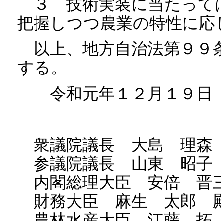
３ 技術実装に当たって
把握しつつ農業の特性に応
以上、地方自治法第９９
する。
令和元年１２月１９日
衆議院議長 大島 理森
参議院議長 山東 昭子
内閣総理大臣 安倍 晋
財務大臣 麻生 太郎 
農林水産大臣 江藤 拓