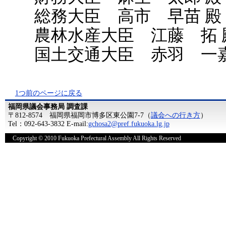
総務大臣 高市 早苗 殿
農林水産大臣 江藤 拓 
国土交通大臣 赤羽 一嘉
1つ前のページに戻る
福岡県議会事務局 調査課
〒812-8574 福岡県福岡市博多区東公園7-7（
議会への行き方
）
Tel：092-643-3832 E-mail:
gchosa2@pref.fukuoka.lg.jp
Copyright © 2010 Fukuoka Prefectural Assembly All Rights Reserved