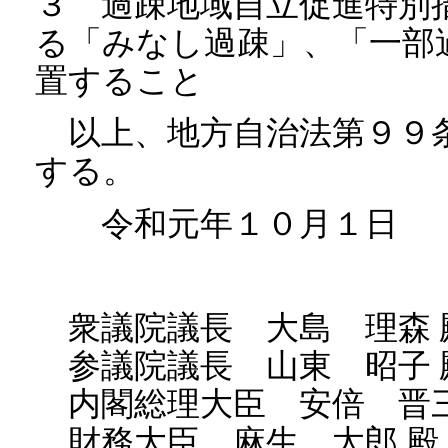
３ 過疎地域自立促進特別
る「みなし過疎」、「一部
置すること
以上、地方自治法第９９
する。
令和元年１０月１日
衆議院議長 大島 理森 
参議院議長 山東 昭子 
内閣総理大臣 安倍 晋三
財務大臣 麻生 太郎 殿