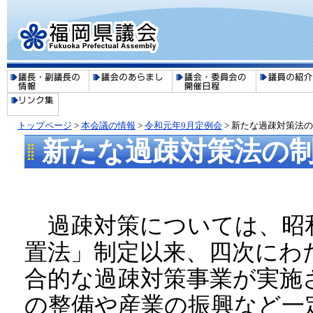
トップページ
>
本会議の情報
>
令和元年9月定例会
> 新たな過疎対策法
新たな過疎対策法の
過疎対策については、昭
置法」制定以来、四次にわ
合的な過疎対策事業が実施
の整備や産業の振興など一