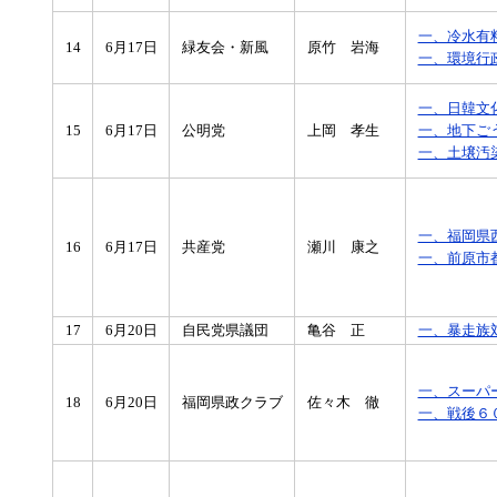
一、冷水有
14
6月17日
緑友会・新風
原竹 岩海
一、環境行
一、日韓文
15
6月17日
公明党
上岡 孝生
一、地下ご
一、土壌汚
一、福岡県
16
6月17日
共産党
瀬川 康之
一、前原市
17
6月20日
自民党県議団
亀谷 正
一、暴走族
一、スーパ
18
6月20日
福岡県政クラブ
佐々木 徹
一、戦後６