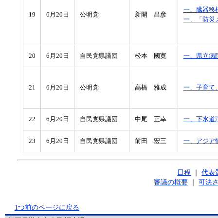
一、臓器移
19
6月20日
公明党
新開 昌彦
一、「防災
20
6月20日
自民党県議団
松本 國寛
一、県立病
21
6月20日
公明党
高橋 雅成
一、子育て
22
6月20日
自民党県議団
中尾 正幸
一、下水道
23
6月20日
自民党県議団
前田 宏三
一、アジア
日程
｜
代表
審議の概要
｜
可決
1つ前のページに戻る