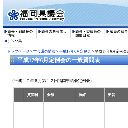
トップページ
>
本会議の情報
>
平成17年6月定例会
> 平成17年6月定例
平成17年6月定例会の一般質問表
（平成１７年６月第１２回福岡県議会定例会）
質問日
会派
氏名
要旨