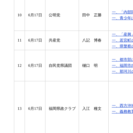
一、「内部
10
6月17日
公明党
田中 正勝
一、青少年
一、「産興
11
6月17日
共産党
八記 博春
一、若宮町
一、県警察
一、都市部
12
6月17日
自民党県議団
樋口 明
一、福岡市
一、那珂川
一、西方沖
13
6月17日
福岡県政クラブ
入江 種文
一、義務教