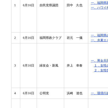
一、福岡県
1
6月16日
自民党県議団
田中 久也
一、ハワイ
一、福岡県
2
6月16日
福岡県政クラブ
岩元 一儀
一、水素エ
一、男女共
3
6月16日
緑友会・新風
井上 幸春
１．女性
２．女性
4
6月16日
公明党
浜崎 達也
一、環境行