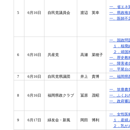
一、省エネ
5
6月16日
自民党議員会
渡辺 英幸
一、県政推
一、医師不
一、国政問
１．核廃
２．靖国
6
6月16日
共産党
高瀬 菜穂子
一、歴史教
一、障害者
一、平尾台
7
6月16日
自民党県議団
井上 貴博
一、福岡県
一、筑豊農
8
6月16日
福岡県政クラブ
冨原 茂昭
一、ふくお
一、政府審
一、女性医
9
6月17日
緑友会・新風
岡田 博利
１．産婦
２．乳が